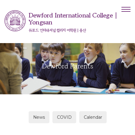
Dewford International College |
Yongsan
듀포드 인터내셔널 컬리지 어학원 | 용산
Dewford Parents
News
COVID
Calendar